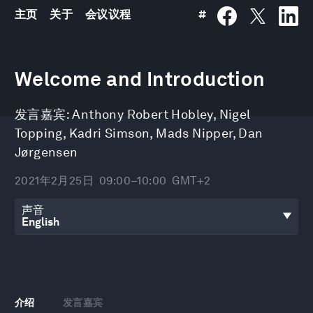
主页
关于
会议议程
#
0
seconds
Welcome and Introduction
of
56
minutes,
发言嘉宾:
Anthony Robert Hobley
,
Nigel
45
seconds
Topping
,
Kadri Simson
,
Mads Nipper
,
Dan
Jørgensen
2021年2月25日
09:00–10:00
GMT+2
声音
介绍
发言嘉宾