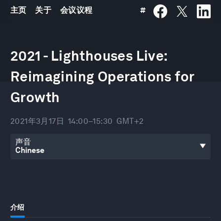
主页
关于
会议议程
#
0
seconds
2021 - Lighthouses Live:
of
1
hour,
Reimagining Operations for
30
minutes,
Growth
33
seconds
2021年3月17日
14:00–15:30
GMT+2
声音
介绍