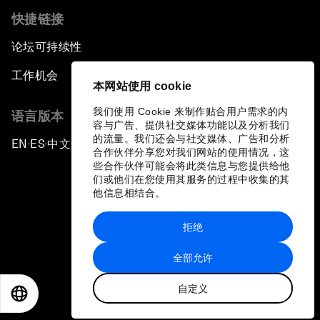
快捷链接
论坛可持续性
工作机会
本网站使用 cookie
我们使用 Cookie 来制作贴合用户需求的内
语言版本
容与广告、提供社交媒体功能以及分析我们
的流量。我们还会与社交媒体、广告和分析
EN
ES
中文
日本語
▪
▪
▪
合作伙伴分享您对我们网站的使用情况，这
些合作伙伴可能会将此类信息与您提供给他
们或他们在您使用其服务的过程中收集的其
他信息相结合。
拒绝
隐私政策和服务条款
全部允许
站点地图
自定义
©
2026
世界经济论坛
EN
ES
中文
日本語