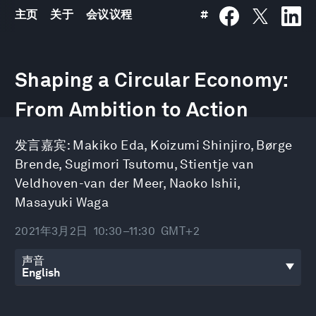
主页
关于
会议议程
#
0
seconds
Shaping a Circular Economy:
of
54
minutes,
From Ambition to Action
30
seconds
发言嘉宾:
Makiko Eda
,
Koizumi Shinjiro
,
Børge
Brende
,
Sugimori Tsutomu
,
Stientje van
Veldhoven-van der Meer
,
Naoko Ishii
,
Masayuki Waga
2021年3月2日
10:30–11:30
GMT+2
声音