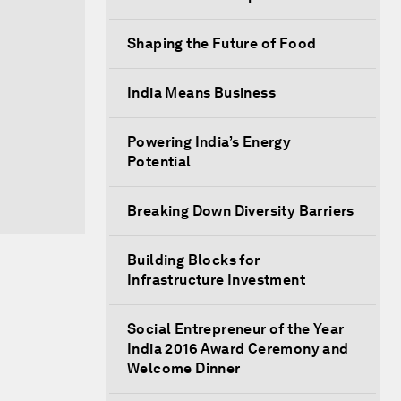
Shaping the Future of Food
India Means Business
Powering India’s Energy
Potential
Breaking Down Diversity Barriers
Building Blocks for
Infrastructure Investment
Social Entrepreneur of the Year
India 2016 Award Ceremony and
Welcome Dinner