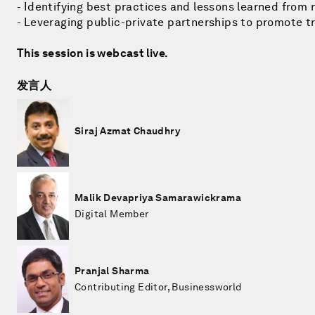
- Identifying best practices and lessons learned from r
- Leveraging public-private partnerships to promote tr
This session is webcast live.
发言人
Siraj Azmat Chaudhry
Malik Devapriya Samarawickrama
Digital Member
Pranjal Sharma
Contributing Editor, Businessworld