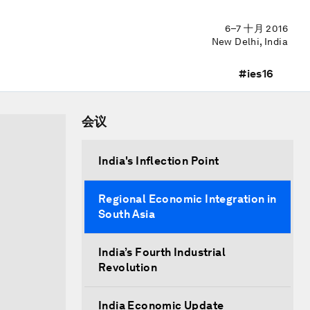
6–7 十月 2016
New Delhi, India
#ies16
会议
India's Inflection Point
Regional Economic Integration in
South Asia
India’s Fourth Industrial
Revolution
India Economic Update