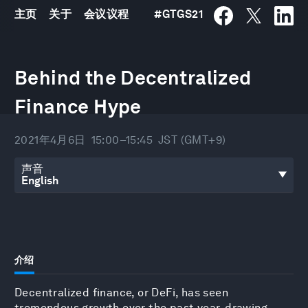
主页
关于
会议议程
#
GTGS21
0
seconds
Behind the Decentralized
of
26
minutes,
Finance Hype
15
seconds
2021年4月6日
15:00–15:45
JST (GMT+9)
声音
介绍
Decentralized finance, or DeFi, has seen
tremendous growth over the past year, drawing