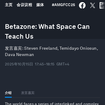
主页
会议议程
媒体
#
AMGFCC25
0
seconds
Betazone: What Space Can
of
41
minutes,
Teach Us
10
seconds
发言嘉宾:
Steven Freeland
,
Temidayo Oniosun
,
Dava Newman
2025年10月15日
17:45–18:15
GMT+4
介绍
发言嘉宾
The world faces a series of interlinked and complex