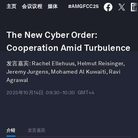
主页
会议议程
媒体
#
AMGFCC25
0
seconds
The New Cyber Order:
of
55
minutes,
Cooperation Amid Turbulence
10
seconds
发言嘉宾:
Rachel Ellehuus
,
Helmut Reisinger
,
Jeremy Jurgens
,
Mohamed Al Kuwaiti
,
Ravi
Agrawal
2025年10月14日
09:30–10:30
GMT+4
介绍
发言嘉宾