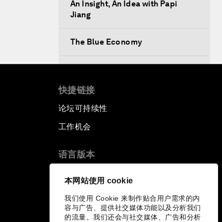
An Insight, An Idea with Papi
Jiang
The Blue Economy
From Bioluminescent Jellyfish to
the Next-Generation of LEDs
快捷链接
Navigating a Multiconceptual
论坛可持续性
World Order
工作机会
China's Bay Area Economy
语言版本
EN
ES
中文
日本語
An Insight, An Idea with Ken Hu
▪
▪
▪
本网站使用 cookie
我们使用 Cookie 来制作贴合用户需求的内
Precision Medicine: Progress and
容与广告、提供社交媒体功能以及分析我们
Promise
的流量。我们还会与社交媒体、广告和分析