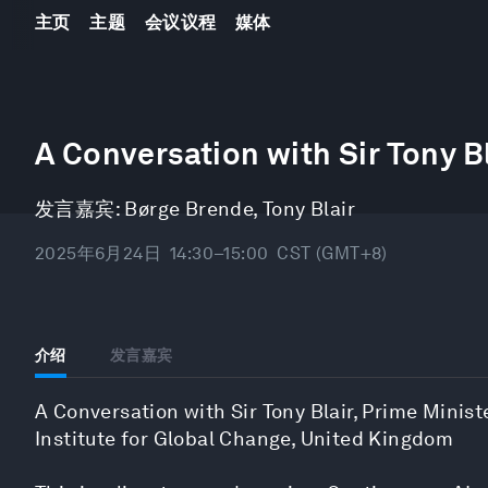
主页
主题
会议议程
媒体
0
seconds
A Conversation with Sir Tony B
of
44
minutes,
发言嘉宾:
Børge Brende
,
Tony Blair
10
seconds
Volume
90%
2025年6月24日
14:30–15:00
CST (GMT+8)
介绍
发言嘉宾
A Conversation with Sir Tony Blair, Prime Minis
Institute for Global Change, United Kingdom