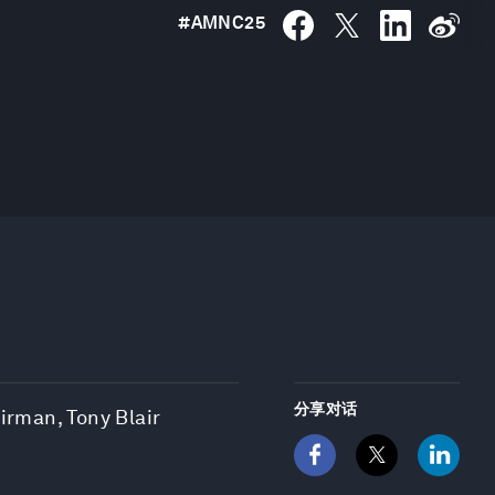
#
AMNC25
分享对话
irman, Tony Blair