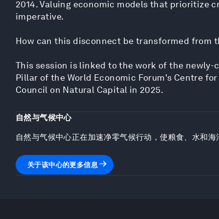
2014. Valuing economic models that prioritize cr
imperative.
How can this disconnect be transformed from the
This session is linked to the work of the newly
Pillar of the World Economic Forum's Centre for
Council on Natural Capital in 2025.
自然与气候中心
自然与气候中心正在加速净零气候行动，使粮食、水和海
关于该中心的更多信息