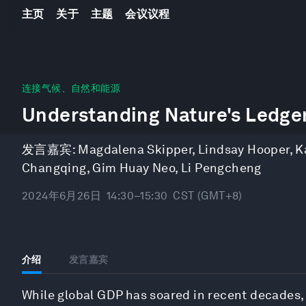
主页
关于
主题
会议议程
0
seconds
连接气候、自然和能源
of
Understanding Nature's Ledge
1
hour,
2
minutes,
发言嘉宾:
Magdalena Skipper
,
Lindsay Hooper
,
K
50
seconds
Volume
Changqing
,
Gim Huay Neo
,
Li Pengcheng
90%
2024年6月26日
14:30–15:30
CST (GMT+8)
介绍
发言嘉宾
While global GDP has soared in recent decades, 