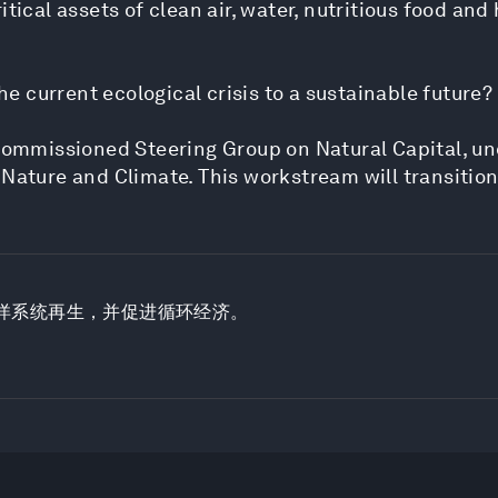
itical assets of clean air, water, nutritious food an
 current ecological crisis to a sustainable future?
-commissioned Steering Group on Natural Capital, un
 Nature and Climate. This workstream will transition
洋系统再生，并促进循环经济。