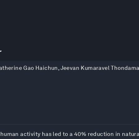
r
atherine Gao Haichun
,
Jeevan Kumaravel Thondam
human activity has led to a 40% reduction in natura