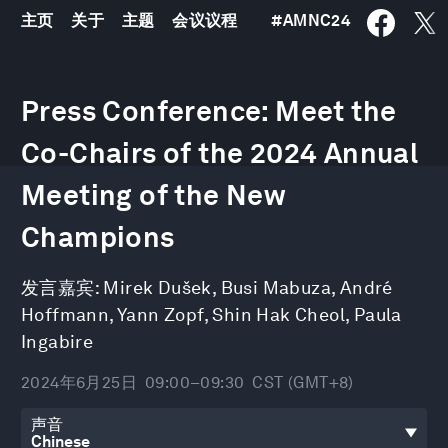
主页
关于
主题
会议议程
#
AMNC24
0
seconds
Press Conference: Meet the
of
29
Co-Chairs of the 2024 Annual
minutes,
21
seconds
Meeting of the New
Champions
发言嘉宾:
Mirek Dušek
,
Busi Mabuza
,
André
Hoffmann
,
Yann Zopf
,
Shin Hak Cheol
,
Paula
Ingabire
2024年6月25日
09:00–09:30
CST (GMT+8)
声音