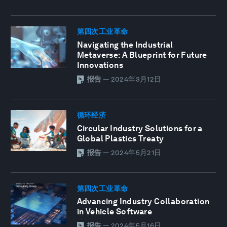
第四次工业革命
Navigating the Industrial
Metaverse: A Blueprint for Future
Innovations
报告
—
2024年3月12日
循环经济
Circular Industry Solutions for a
Global Plastics Treaty
报告
—
2024年5月21日
第四次工业革命
Advancing Industry Collaboration
in Vehicle Software
报告
—
2024年5月16日