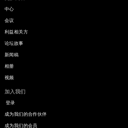
China's G20 Agenda
中心
Issue Briefing: Navigating the Gig Economy
会议
利益相关方
New Normal, New Concept, New Engines
论坛故事
What If: We Become Superhuman?
新闻稿
Human vs Machine: The Significance of
相册
AlphaGo
视频
Issue Briefing: How Can We Effectively Fight
加入我们
Cybercrime?
登录
A Conversation with NBA Player Jeremy Lin
成为我们的合作伙伴
Pandemics and Big Data: Disrupting
成为我们的会员