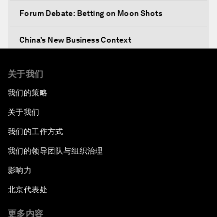
Forum Debate: Betting on Moon Shots
China’s New Business Context
Co-Chair Roundtable: Canada’s New Innovation
关于我们
Agenda
我们的策略
Issue Briefing: What’s GDP Got to Do with It?
关于我们
After the Brexit
我们的工作方式
我们的领导团队与组织治理
What If: Our Virtual Life Overtakes Our Physical
Reality?
影响力
北京代表处
Scientific China
更多内容