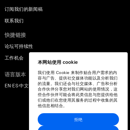
Transmissible Diseases
订阅我们的新闻稿
China's Millennials
联系我们
快捷链接
China's Global Ambitions
论坛可持续性
Unblocking Blockchain
工作机会
本网站使用 cookie
Co-Chair Roundtable: Building a Global Brand
我们使用 Cookie 来制作贴合用户需求的内
语言版本
容与广告、提供社交媒体功能以及分析我们
Welcome to the Annual Meeting of the New
的流量。我们还会与社交媒体、广告和分析
EN
ES
中文
日本語
▪
▪
▪
Champions 2016
合作伙伴分享您对我们网站的使用情况，这
些合作伙伴可能会将此类信息与您提供给他
们或他们在您使用其服务的过程中收集的其
Opening Plenary with Premier Li Keqiang
他信息相结合。
拒绝
Financing China's Growth Agenda
隐私政策和服务条款