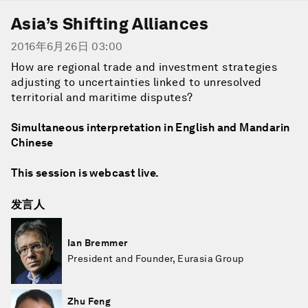
Asia’s Shifting Alliances
2016年6月26日 03:00
How are regional trade and investment strategies
adjusting to uncertainties linked to unresolved
territorial and maritime disputes?
Simultaneous interpretation in English and Mandarin
Chinese
This session is webcast live.
发言人
Ian Bremmer
President and Founder, Eurasia Group
Zhu Feng