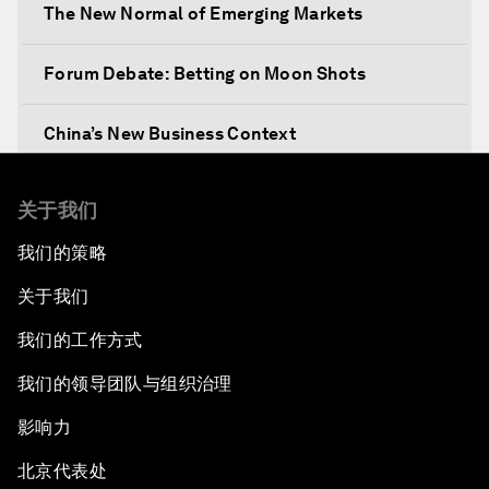
The New Normal of Emerging Markets
Forum Debate: Betting on Moon Shots
China’s New Business Context
Co-Chair Roundtable: Canada’s New Innovation
关于我们
Agenda
我们的策略
Issue Briefing: What’s GDP Got to Do with It?
关于我们
After the Brexit
我们的工作方式
我们的领导团队与组织治理
What If: Our Virtual Life Overtakes Our Physical
Reality?
影响力
北京代表处
Scientific China