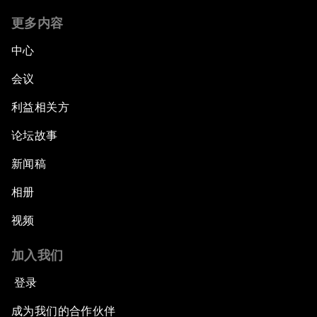
更多内容
China's G20 Agenda
中心
Issue Briefing: Navigating the Gig Economy
会议
利益相关方
New Normal, New Concept, New Engines
论坛故事
What If: We Become Superhuman?
新闻稿
Human vs Machine: The Significance of
相册
AlphaGo
视频
Issue Briefing: How Can We Effectively Fight
加入我们
Cybercrime?
登录
A Conversation with NBA Player Jeremy Lin
成为我们的合作伙伴