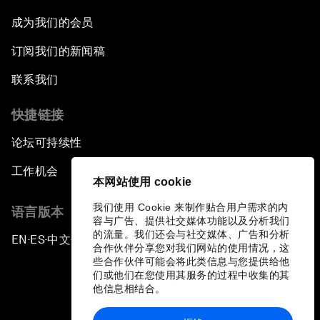
Pandemics and Big Data: Disrupting
成为我们的会员
Transmissible Diseases
订阅我们的新闻稿
China's Millennials
联系我们
快捷链接
China's Global Ambitions
论坛可持续性
Unblocking Blockchain
工作机会
本网站使用 cookie
Co-Chair Roundtable: Building a Global Brand
我们使用 Cookie 来制作贴合用户需求的内
语言版本
容与广告、提供社交媒体功能以及分析我们
Welcome to the Annual Meeting of the New
的流量。我们还会与社交媒体、广告和分析
EN
ES
中文
日本語
▪
▪
▪
Champions 2016
合作伙伴分享您对我们网站的使用情况，这
些合作伙伴可能会将此类信息与您提供给他
们或他们在您使用其服务的过程中收集的其
Opening Plenary with Premier Li Keqiang
他信息相结合。