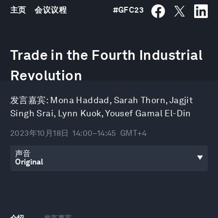
主页
会议议程
#
GFC23
0
seconds
Trade in the Fourth Industrial
of
42
minutes,
Revolution
4
seconds
发言嘉宾:
Mona Haddad
,
Sarah Thorn
,
Jagjit
Singh Srai
,
Lynn Kuok
,
Yousef Gamal El-Din
2023年10月18日
14:00–14:45
GMT+4
声音
介绍
发言嘉宾