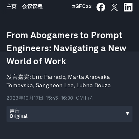
主页
会议议程
#
GFC23
0
seconds
From Abogamers to Prompt
of
35
minutes,
Engineers: Navigating a New
8
seconds
World of Work
发言嘉宾:
Eric Parrado
,
Marta Arsovska
Tomovska
,
Sangheon Lee
,
Lubna Bouza
2023年10月17日
15:45–16:30
GMT+4
声音