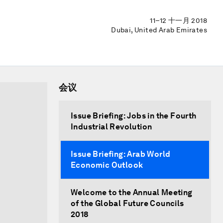
11–12 十一月 2018
Dubai, United Arab Emirates
会议
Issue Briefing: Jobs in the Fourth
Industrial Revolution
Issue Briefing: Arab World
Economic Outlook
Welcome to the Annual Meeting
of the Global Future Councils
2018