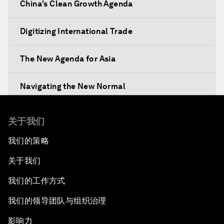
China's Clean Growth Agenda
Digitizing International Trade
The New Agenda for Asia
Navigating the New Normal
The International Institution for Public-Private
关于我们
Cooperation
我们的策略
China's New Vision for Industrial Cooperation
关于我们
The Modern Silk Road
我们的工作方式
我们的领导团队与组织治理
Future-Proofing the Internet Economy
影响力