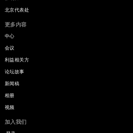
Emerging Markets at a Crossroads
北京代表处
What If: Your Mind Can Be Read?
更多内容
中心
Partnering for Science
会议
China's Digital Disruptors
利益相关方
论坛故事
Welcome to the Annual Meeting of the New
Champions 2015
新闻稿
Opening Plenary with Premier Li Keqiang
相册
视频
Leading Global Innovation
加入我们
Connecting the Unconnected