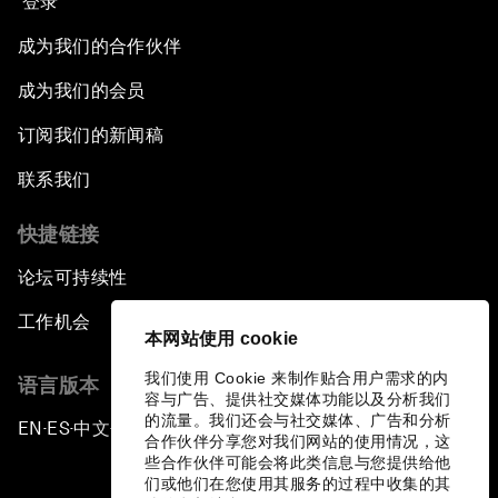
登录
Asia's Energy Options
成为我们的合作伙伴
成为我们的会员
Intellectual Property in the Information Age
订阅我们的新闻稿
The Digital Disruption of Finance
联系我们
Navigating the Next Industrial Revolution
快捷链接
论坛可持续性
Parity Equals Performance
工作机会
本网站使用 cookie
The Global Rise of China's Entrepreneurs
我们使用 Cookie 来制作贴合用户需求的内
语言版本
容与广告、提供社交媒体功能以及分析我们
Bringing Space Down to Earth
的流量。我们还会与社交媒体、广告和分析
EN
ES
中文
日本語
▪
▪
▪
合作伙伴分享您对我们网站的使用情况，这
些合作伙伴可能会将此类信息与您提供给他
Celebrating China's Globalizers
们或他们在您使用其服务的过程中收集的其