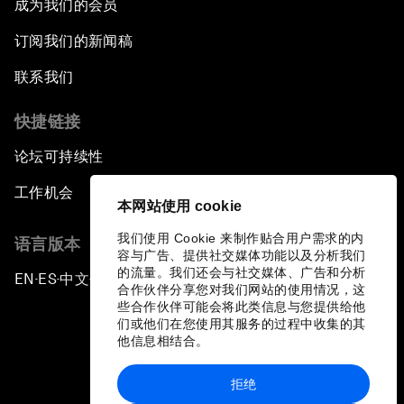
成为我们的会员
Intellectual Property in the Information Age
订阅我们的新闻稿
The Digital Disruption of Finance
联系我们
Navigating the Next Industrial Revolution
快捷链接
论坛可持续性
Parity Equals Performance
工作机会
本网站使用 cookie
The Global Rise of China's Entrepreneurs
我们使用 Cookie 来制作贴合用户需求的内
语言版本
容与广告、提供社交媒体功能以及分析我们
Bringing Space Down to Earth
的流量。我们还会与社交媒体、广告和分析
EN
ES
中文
日本語
▪
▪
▪
合作伙伴分享您对我们网站的使用情况，这
些合作伙伴可能会将此类信息与您提供给他
Celebrating China's Globalizers
们或他们在您使用其服务的过程中收集的其
他信息相结合。
The New Champions: Charting a New Course for
Growth
拒绝
隐私政策和服务条款