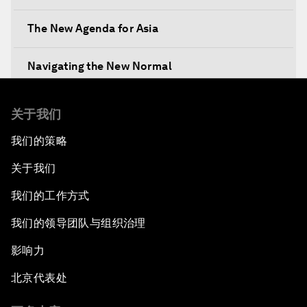
The New Agenda for Asia
Navigating the New Normal
The International Institution for Public-Private
关于我们
Cooperation
我们的策略
China's New Vision for Industrial Cooperation
关于我们
The Modern Silk Road
我们的工作方式
我们的领导团队与组织治理
Future-Proofing the Internet Economy
影响力
Emerging Markets at a Crossroads
北京代表处