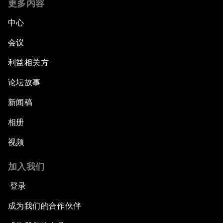
What If: Your Mind Can Be Read?
更多内容
中心
Partnering for Science
会议
China's Digital Disruptors
利益相关方
论坛故事
Welcome to the Annual Meeting of the New
Champions 2015
新闻稿
Opening Plenary with Premier Li Keqiang
相册
视频
Leading Global Innovation
加入我们
Connecting the Unconnected
登录
Asia's Energy Options
成为我们的合作伙伴