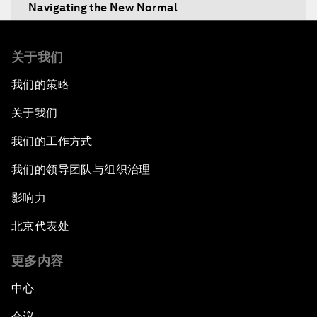
Navigating the New Normal
The International Institution for Public-Private
关于我们
Cooperation
我们的策略
China's New Vision for Industrial Cooperation
关于我们
The Modern Silk Road
我们的工作方式
我们的领导团队与组织治理
Future-Proofing the Internet Economy
影响力
Emerging Markets at a Crossroads
北京代表处
What If: Your Mind Can Be Read?
更多内容
中心
Partnering for Science
会议