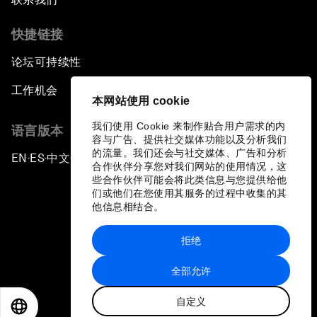
Navigating the Next Industrial Revolution
快捷链接
论坛可持续性
Parity Equals Performance
工作机会
本网站使用 cookie
The Global Rise of China's Entrepreneurs
我们使用 Cookie 来制作贴合用户需求的内
语言版本
容与广告、提供社交媒体功能以及分析我们
Bringing Space Down to Earth
的流量。我们还会与社交媒体、广告和分析
EN
ES
中文
日本語
▪
▪
▪
合作伙伴分享您对我们网站的使用情况，这
些合作伙伴可能会将此类信息与您提供给他
Celebrating China's Globalizers
们或他们在您使用其服务的过程中收集的其
他信息相结合。
The New Champions: Charting a New Course for
Growth
拒绝
隐私政策和服务条款
全部允许
The Renminbi’s Global Ambitions
站点地图
自定义
©
2026
世界经济论坛
EN
ES
中文
日本語
Decoding Cancer