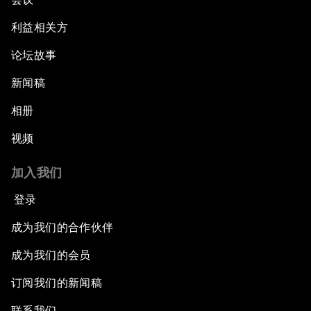
China's Digital Disruptors
利益相关方
论坛故事
Welcome to the Annual Meeting of the New
Champions 2015
新闻稿
Opening Plenary with Premier Li Keqiang
相册
视频
Leading Global Innovation
加入我们
Connecting the Unconnected
登录
Asia's Energy Options
成为我们的合作伙伴
成为我们的会员
Intellectual Property in the Information Age
订阅我们的新闻稿
The Digital Disruption of Finance
联系我们