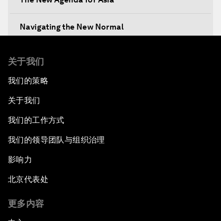
Navigating the New Normal
The International Institution for Public-Private
关于我们
Cooperation
我们的策略
China's New Vision for Industrial Cooperation
关于我们
The Modern Silk Road
我们的工作方式
我们的领导团队与组织治理
Future-Proofing the Internet Economy
影响力
Emerging Markets at a Crossroads
北京代表处
What If: Your Mind Can Be Read?
更多内容