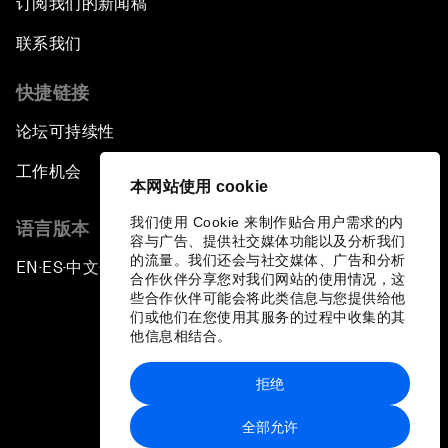
订阅我们的新闻稿
The Digital Disruption of Finance
联系我们
Navigating the Next Industrial Revolution
快捷链接
论坛可持续性
Parity Equals Performance
工作机会
本网站使用 cookie
The Global Rise of China's Entrepreneurs
我们使用 Cookie 来制作贴合用户需求的内
语言版本
容与广告、提供社交媒体功能以及分析我们
Bringing Space Down to Earth
的流量。我们还会与社交媒体、广告和分析
EN
ES
中文
日本語
▪
▪
▪
合作伙伴分享您对我们网站的使用情况，这
些合作伙伴可能会将此类信息与您提供给他
Celebrating China's Globalizers
们或他们在您使用其服务的过程中收集的其
他信息相结合。
The New Champions: Charting a New Course for
Growth
拒绝
隐私政策和服务条款
全部允许
The Renminbi’s Global Ambitions
站点地图