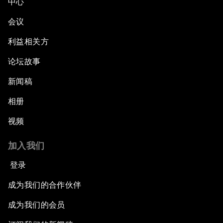
中心
Partnering for Science
会议
China's Digital Disruptors
利益相关方
论坛故事
Welcome to the Annual Meeting of the New
Champions 2015
新闻稿
Opening Plenary with Premier Li Keqiang
相册
视频
Leading Global Innovation
加入我们
Connecting the Unconnected
登录
Asia's Energy Options
成为我们的合作伙伴
成为我们的会员
Intellectual Property in the Information Age