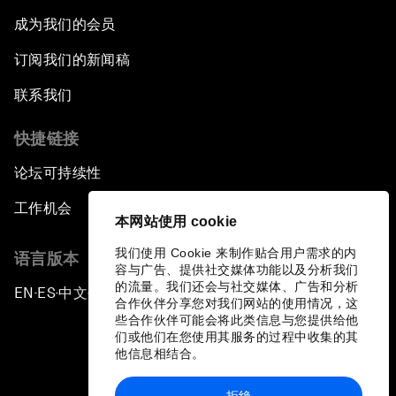
成为我们的会员
Forum Debate: Financial Fault Lines
订阅我们的新闻稿
Rebooting Chinese Finance
联系我们
Global Science Outlook
快捷链接
论坛可持续性
China: The Next Innovation Nation
工作机会
本网站使用 cookie
Forum Debate: Chrome-Collar Jobs
我们使用 Cookie 来制作贴合用户需求的内
语言版本
容与广告、提供社交媒体功能以及分析我们
The Gender Advantage
的流量。我们还会与社交媒体、广告和分析
EN
ES
中文
日本語
▪
▪
▪
合作伙伴分享您对我们网站的使用情况，这
些合作伙伴可能会将此类信息与您提供给他
Special Performance: Pushing the Limits
们或他们在您使用其服务的过程中收集的其
他信息相结合。
Closing Remarks
拒绝