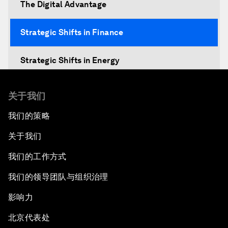
The Digital Advantage
Strategic Shifts in Finance
Strategic Shifts in Energy
Re-emerging Markets?
关于我们
我们的策略
An Insight, An Idea with Yao Chen
关于我们
The China Outlook
我们的工作方式
The Future of the Internet Economy
我们的领导团队与组织治理
影响力
Welcome to the Annual Meeting of the New
Champions 2014
北京代表处