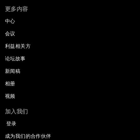
Opening Plenary with Premier Li Keqiang
更多内容
中心
The New Climate Context
会议
Asia's Business Context
利益相关方
论坛故事
Dot.com Again?
新闻稿
New Champions Plenary: Creating Value
through Innovation
相册
视频
An Insight, An Idea with Kaushik Basu
加入我们
Greening China's Economy
登录
The Health Advantage
成为我们的合作伙伴