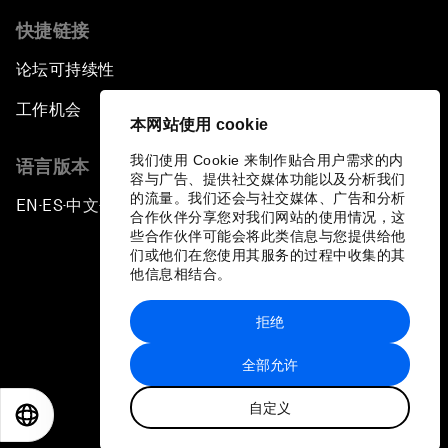
Global Science Outlook
快捷链接
论坛可持续性
China: The Next Innovation Nation
工作机会
本网站使用 cookie
Forum Debate: Chrome-Collar Jobs
我们使用 Cookie 来制作贴合用户需求的内
语言版本
容与广告、提供社交媒体功能以及分析我们
The Gender Advantage
的流量。我们还会与社交媒体、广告和分析
EN
ES
中文
日本語
▪
▪
▪
合作伙伴分享您对我们网站的使用情况，这
些合作伙伴可能会将此类信息与您提供给他
Special Performance: Pushing the Limits
们或他们在您使用其服务的过程中收集的其
他信息相结合。
Closing Remarks
拒绝
隐私政策和服务条款
全部允许
站点地图
自定义
©
2026
世界经济论坛
EN
ES
中文
日本語