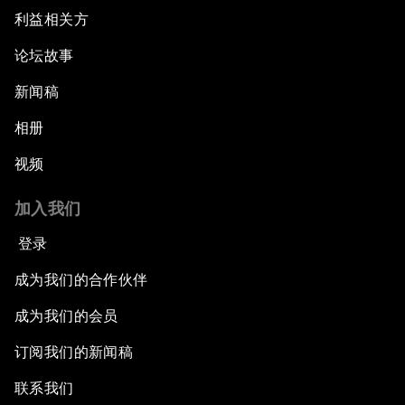
Asia's Business Context
利益相关方
论坛故事
Dot.com Again?
新闻稿
New Champions Plenary: Creating Value
through Innovation
相册
视频
An Insight, An Idea with Kaushik Basu
加入我们
Greening China's Economy
登录
The Health Advantage
成为我们的合作伙伴
成为我们的会员
Forum Debate: Financial Fault Lines
订阅我们的新闻稿
Rebooting Chinese Finance
联系我们