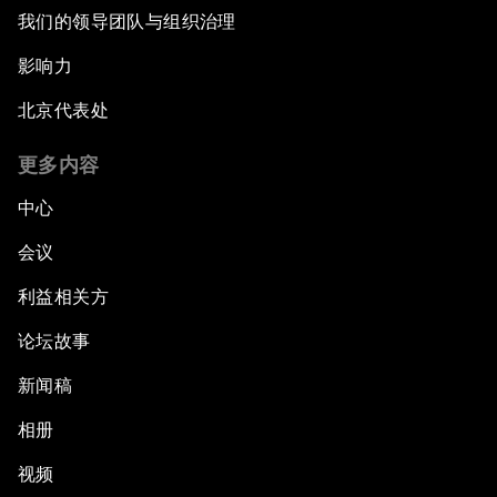
The Future of the Internet Economy
我们的领导团队与组织治理
影响力
Welcome to the Annual Meeting of the New
Champions 2014
北京代表处
Opening Plenary with Premier Li Keqiang
更多内容
中心
The New Climate Context
会议
Asia's Business Context
利益相关方
论坛故事
Dot.com Again?
新闻稿
New Champions Plenary: Creating Value
through Innovation
相册
视频
An Insight, An Idea with Kaushik Basu