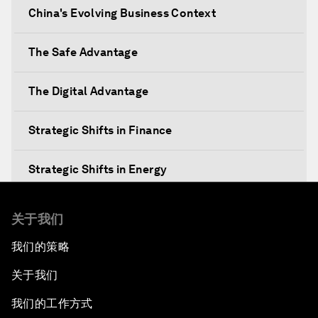
China's Evolving Business Context
The Safe Advantage
The Digital Advantage
Strategic Shifts in Finance
Strategic Shifts in Energy
Re-emerging Markets?
关于我们
我们的策略
An Insight, An Idea with Yao Chen
关于我们
The China Outlook
我们的工作方式