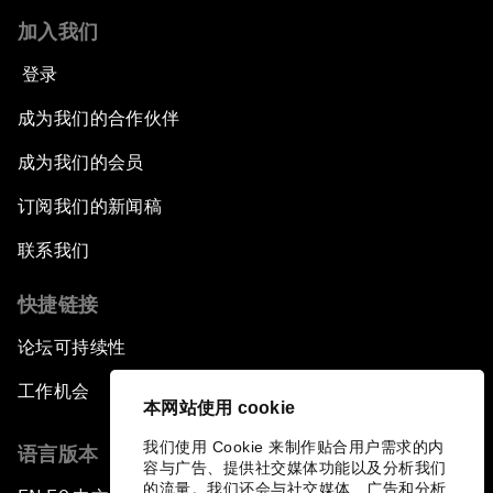
加入我们
Greening China's Economy
登录
The Health Advantage
成为我们的合作伙伴
成为我们的会员
Forum Debate: Financial Fault Lines
订阅我们的新闻稿
Rebooting Chinese Finance
联系我们
Global Science Outlook
快捷链接
论坛可持续性
China: The Next Innovation Nation
工作机会
本网站使用 cookie
Forum Debate: Chrome-Collar Jobs
我们使用 Cookie 来制作贴合用户需求的内
语言版本
容与广告、提供社交媒体功能以及分析我们
The Gender Advantage
的流量。我们还会与社交媒体、广告和分析