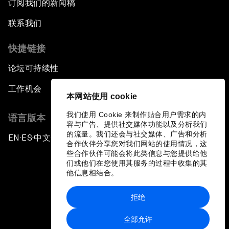
订阅我们的新闻稿
Rebooting Chinese Finance
联系我们
Global Science Outlook
快捷链接
论坛可持续性
China: The Next Innovation Nation
工作机会
本网站使用 cookie
Forum Debate: Chrome-Collar Jobs
我们使用 Cookie 来制作贴合用户需求的内
语言版本
容与广告、提供社交媒体功能以及分析我们
The Gender Advantage
的流量。我们还会与社交媒体、广告和分析
EN
ES
中文
日本語
▪
▪
▪
合作伙伴分享您对我们网站的使用情况，这
些合作伙伴可能会将此类信息与您提供给他
Special Performance: Pushing the Limits
们或他们在您使用其服务的过程中收集的其
他信息相结合。
Closing Remarks
拒绝
隐私政策和服务条款
全部允许
站点地图