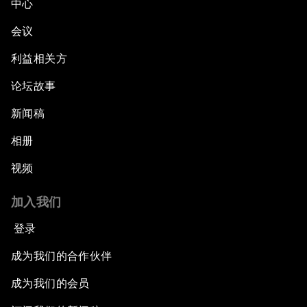
中心
The New Climate Context
会议
Asia's Business Context
利益相关方
论坛故事
Dot.com Again?
新闻稿
New Champions Plenary: Creating Value
through Innovation
相册
视频
An Insight, An Idea with Kaushik Basu
加入我们
Greening China's Economy
登录
The Health Advantage
成为我们的合作伙伴
成为我们的会员
Forum Debate: Financial Fault Lines