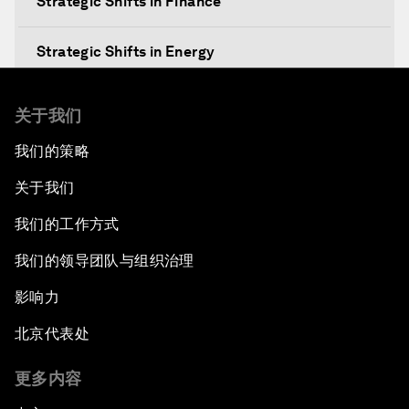
Strategic Shifts in Finance
Strategic Shifts in Energy
Re-emerging Markets?
关于我们
我们的策略
An Insight, An Idea with Yao Chen
关于我们
The China Outlook
我们的工作方式
The Future of the Internet Economy
我们的领导团队与组织治理
影响力
Welcome to the Annual Meeting of the New
Champions 2014
北京代表处
Opening Plenary with Premier Li Keqiang
更多内容