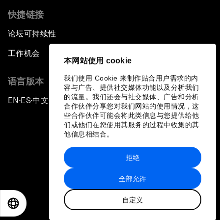
快捷链接
论坛可持续性
工作机会
本网站使用 cookie
我们使用 Cookie 来制作贴合用户需求的内
语言版本
容与广告、提供社交媒体功能以及分析我们
的流量。我们还会与社交媒体、广告和分析
EN
ES
中文
日本語
▪
▪
▪
合作伙伴分享您对我们网站的使用情况，这
些合作伙伴可能会将此类信息与您提供给他
们或他们在您使用其服务的过程中收集的其
他信息相结合。
拒绝
隐私政策和服务条款
全部允许
站点地图
自定义
©
2026
世界经济论坛
EN
ES
中文
日本語