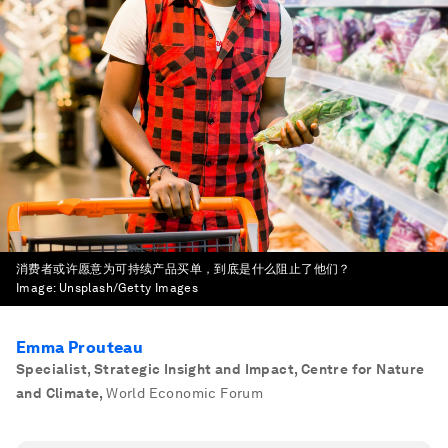
消费者或许愿意为可持续产品买单，到底是什么阻止了他们？
Image:
Unsplash/Getty Images
Emma Prouteau
Specialist, Strategic Insight and Impact, Centre for Nature
and Climate
,
World Economic Forum