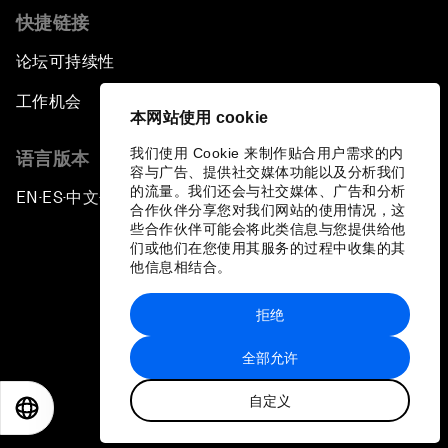
快捷链接
论坛可持续性
工作机会
本网站使用 cookie
我们使用 Cookie 来制作贴合用户需求的内
语言版本
容与广告、提供社交媒体功能以及分析我们
的流量。我们还会与社交媒体、广告和分析
EN
ES
中文
日本語
▪
▪
▪
合作伙伴分享您对我们网站的使用情况，这
些合作伙伴可能会将此类信息与您提供给他
们或他们在您使用其服务的过程中收集的其
他信息相结合。
拒绝
隐私政策和服务条款
全部允许
站点地图
自定义
©
2026
世界经济论坛
EN
ES
中文
日本語