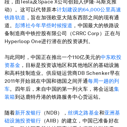
段，由Tesla及Space X公司创始人伊隆·马斯克推
动）。这可以代替原本
计划建设的64,000公里高速
铁路轨道
，旨在加强欧亚大陆东西部之间的现有通
道。
彭博社今年早些时候报道
，中国最大的铁路设
备制造商中铁控股有限公司（CRRC Corp）正在与
Hyperloop One进行潜在的投资谈判。
与此同时，中国正在推出一个110亿美元的
中东欧投
资基金
，目标是投资该地区和其他地区的基础设施
和高科技制造业。供应链运营商DB Schenker早在
2011年开始就在中国和德国之间开通
每周一趟的列
车
。四年后，来自中国的第一列火车，将会运送
集
装箱
到达鹿特丹港的铁路服务中心货运站。
随着
新开发银行
（NDB），
丝绸之路基金
和
亚洲基
础设施投资银行
（AIIB）的建立，中国已准备好在