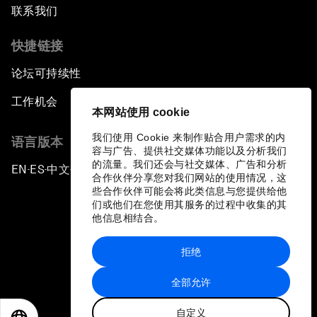
联系我们
快捷链接
论坛可持续性
工作机会
本网站使用 cookie
我们使用 Cookie 来制作贴合用户需求的内
语言版本
容与广告、提供社交媒体功能以及分析我们
的流量。我们还会与社交媒体、广告和分析
EN
ES
中文
日本語
▪
▪
▪
合作伙伴分享您对我们网站的使用情况，这
些合作伙伴可能会将此类信息与您提供给他
们或他们在您使用其服务的过程中收集的其
他信息相结合。
拒绝
隐私政策和服务条款
全部允许
站点地图
自定义
©
2026
世界经济论坛