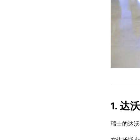
1.
达
瑞士的达沃
在达沃斯小