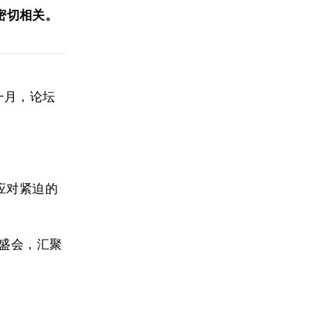
密切相关。
一月，论坛
。
应对紧迫的
球盛会，汇聚
。