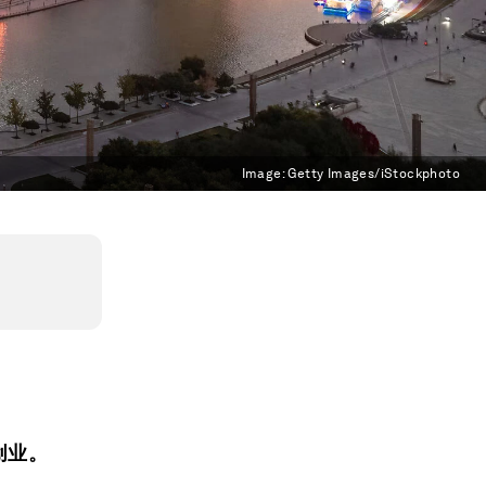
Image:
Getty Images/iStockphoto
创业。