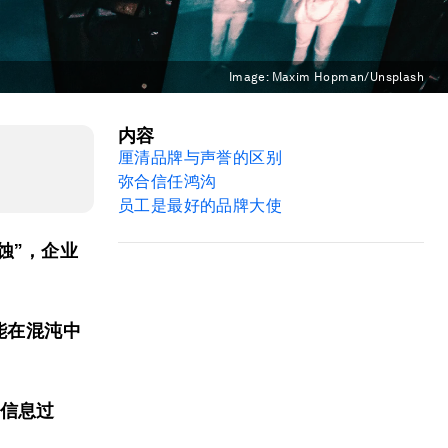
Image:
Maxim Hopman/Unsplash
内容
厘清
品牌
与
声誉
的区别
弥合信任鸿沟
员工
是最好的
品牌
大使
蚀”，企业
能在混沌中
“信息过