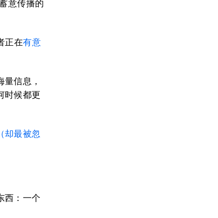
蓄意传播的
者正在
有意
海量信息，
何时候都更
（却最被忽
东西：一个