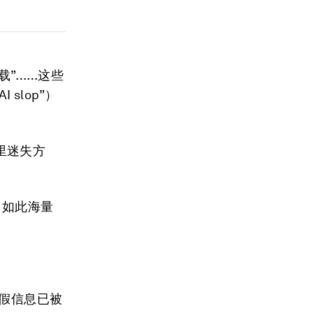
载”……这些
I slop”）
里迷失方
。如此海量
虚假信息已被