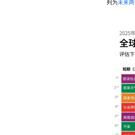
列为
未来两