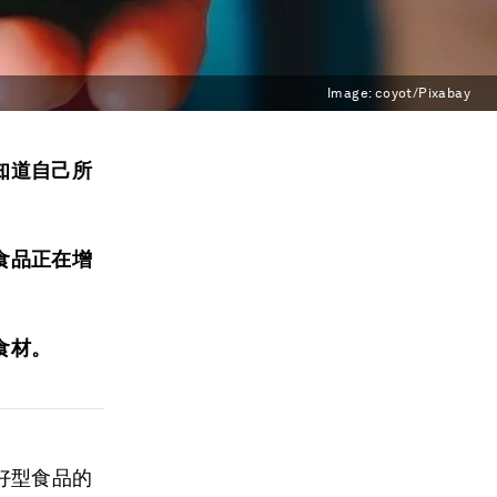
Image:
coyot/Pixabay
知道自己所
食品正在增
食材。
好型食品的