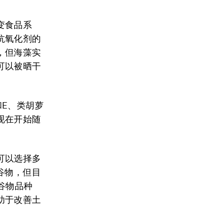
变食品系
抗氧化剂的
，但海藻实
可以被晒干
E、类胡萝
现在开始随
可以选择多
谷物，但目
谷物品种
助于改善土