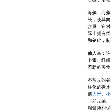
海藻：
海藻
统，使其向
含量，它对
际上拥有类
和剁碎，制
仙人掌：
许
卜素、纤维
着新的美食
不常见的谷
样化的碳水
前
大米、小
（如苋菜、
壤健康和保