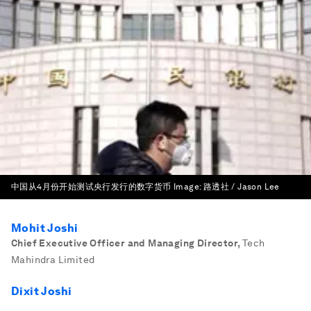
中国从4月份开始测试央行发行的数字货币
Image:
路透社 / Jason Lee
Mohit Joshi
Chief Executive Officer and Managing Director
,
Tech
Mahindra Limited
Dixit Joshi