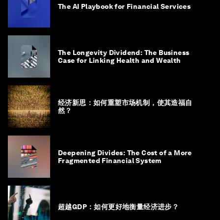
The AI Playbook for Financial Services
The Longevity Dividend: The Business
Case for Linking Health and Wealth
经济新思：如何重塑市场机制，使其造福自
然？
Deepening Divides: The Cost of a More
Fragmented Financial System
超越GDP：如何更好地衡量经济进步？