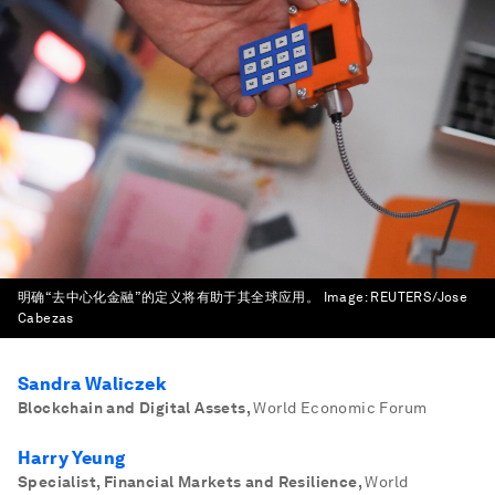
明确“去中心化金融”的定义将有助于其全球应用。
Image:
REUTERS/Jose
Cabezas
Sandra Waliczek
Blockchain and Digital Assets
,
World Economic Forum
Harry Yeung
Specialist, Financial Markets and Resilience
,
World