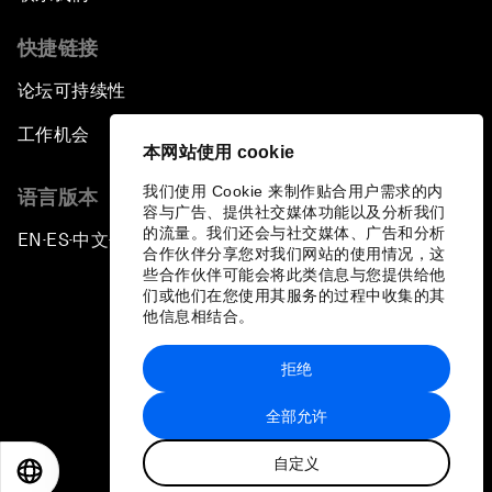
快捷链接
论坛可持续性
工作机会
本网站使用 cookie
我们使用 Cookie 来制作贴合用户需求的内
语言版本
容与广告、提供社交媒体功能以及分析我们
的流量。我们还会与社交媒体、广告和分析
EN
ES
中文
日本語
▪
▪
▪
合作伙伴分享您对我们网站的使用情况，这
些合作伙伴可能会将此类信息与您提供给他
们或他们在您使用其服务的过程中收集的其
他信息相结合。
拒绝
隐私政策和服务条款
全部允许
站点地图
自定义
©
2026
世界经济论坛
EN
ES
中文
日本語