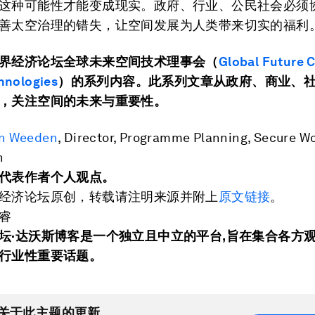
这种可能性才能变成现实。政府、行业、公民社会必须
善太空治理的错失，让空间发展为人类带来切实的福利
界经济论坛全球未来空间技术理事会
（
Global Future 
hnologies
）
的系列内容
。
此系列
文章
从政府
、
商业
、
，
关注空间的未来与重要性
。
an Weeden
, Director, Programme Planning, Secure W
n
代表作者个人观点。
经济论坛原创，转载请注明来源并附上
原文链接
。
睿
坛·达沃斯博客是一个独立且中立的平台
,
旨在集合各方
行业性重要话题。
关于此主题的更新