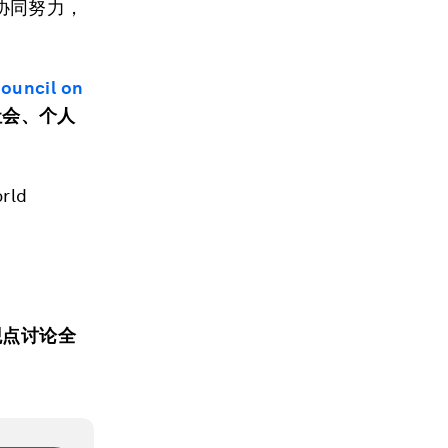
协同努力，
。
Council on
社会
、
个人
orld
观点讨论全