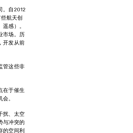
自2012
有些航天创
、遥感）。
业市场。历
，开发从前
监管这些非
点在于催生
机会。
干扰、太空
势与冲突的
存的空间利