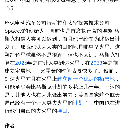
吗？
环保电动汽车公司特斯拉和太空探索技术公司
SpaceX的创始人，同时也是首席执行官的埃隆·马
斯克相信人类可以做到，而且他已经在为此做出计
划了。那么他认为人类的目的地是哪里？火星。这
颗红色星球虽然不是很近，但也不太远。马斯克打
算在
2025
年之前让人类到达火星，在
2033
年之前
建立定居地——比霍金的时间表要快多了。然而，
到达火星并且在火星上
建立起一个稳定的栖息地
，
可能至少会比马斯克计划的多花上几十年。幸运的
是，其他人也在为此做出努力：美国国家航空航天
局已经有一个让人类去火星的
计划
了，中国也在进
行他们自己的去火星的
项目
。
作者：