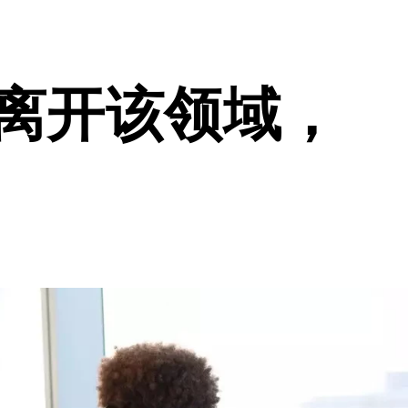
前离开该领域，