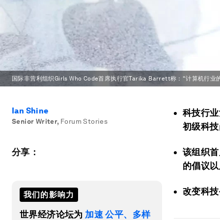
国际非营利组织Girls Who Code首席执行官Tarika Barrett称：“计算
Ian Shine
科技行业
Senior Writer
,
Forum Stories
初级科技
分享：
该组织首
的倡议以
改变科技
我们的影响力
世界经济论坛为
加速 公平、多样