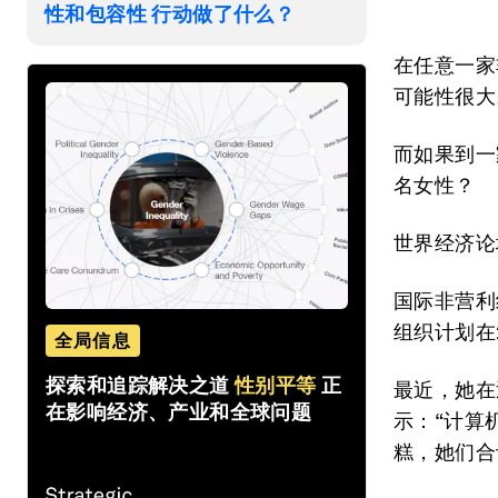
性和包容性 行动做了什么？
在任意一家
可能性很大
而如果到一
名女性？
世界经济论
国际非营利组织
组织计划在
全局信息
探索和追踪解决之道
性别平等
正
最近，她在
在影响经济、产业和全球问题
示：“计算
糕，她们合