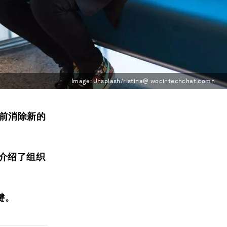
Image:
Unsplash/ristina@ wocintechchat.comh
年前消除新的
上介绍了组织
键。