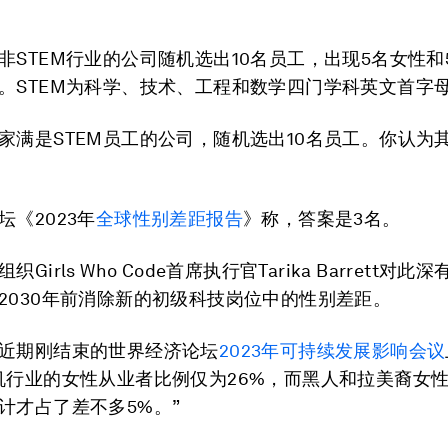
非STEM行业的公司随机选出10名员工，出现5名女性和
。STEM为科学、技术、工程和数学四门学科英文首字
家满是STEM员工的公司，随机选出10名员工。你认为
坛《2023年
全球性别差距报告
》称，答案是3名。
Girls Who Code首席执行官Tarika Barrett对
2030年前消除新的初级科技岗位中的性别差距。
近期刚结束的世界经济论坛
2023年可持续发展影响会议
机行业的女性从业者比例仅为26%，而黑人和拉美裔女
计才占了差不多5%。”