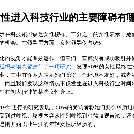
女性进入科技行业的主要障碍有
示在科技领域缺乏女性榜样。三分之一的女性表示，她
的机会。在领导层方面，女性领导仅占5%。
化的视角才能有效运作，但它们一直都没有成功吸引并
组织与埃森哲进行了一项研究
，发现50%的女性最终在
业，其中有许多人表示她们觉得工作环境不友好，或者
。而且我们发现这种情况不仅发生在进入科技行业时间
生在初入行业的某些女性身上。
019年进行的研究发现，50%的受访者称她们要么经历
受到过歧视。歧视内容从性别歧视到种族歧视言论，还
是刚开始职业生涯的年轻女性所经历的。