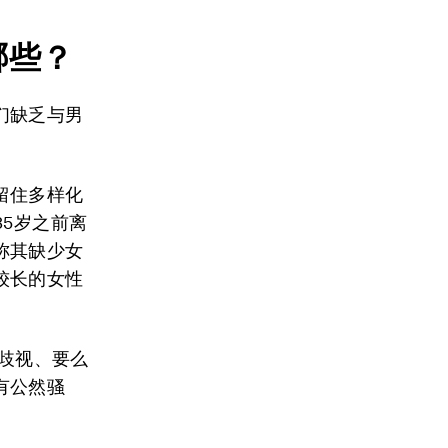
哪些？
们缺乏与男
留住多样化
35岁之前离
称其缺少女
较长的女性
过歧视、要么
有公然骚