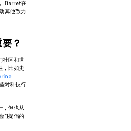
arret在
推动其他致力
重要？
们社区和世
性，比如史
erine
些对科技行
一，但也从
她们提倡的