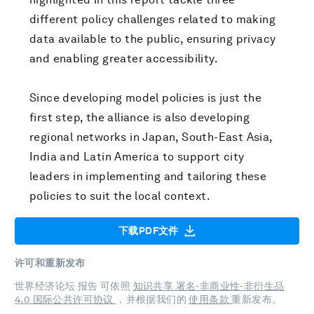
different policy challenges related to making
data available to the public, ensuring privacy
and enabling greater accessibility.
Since developing model policies is just the
first step, the alliance is also developing
regional networks in Japan, South-East Asia,
India and Latin America to support city
leaders in implementing and tailoring these
policies to suit the local context.
下载PDF文件
许可和重新发布
世界经济论坛 报告 可依照
知识共享 署名-非商业性-非衍生品
4.0 国际公共许可协议
，并根据我们的
使用条款
重新发布。