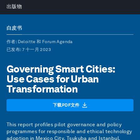
出版物
白皮书
作者
: Deloitte 和 Forum Agenda
已发布
: 7 十一月 2023
Governing Smart Cities:
Use Cases for Urban
Transformation
下载PDF文件
This report profiles pilot governance and policy
programmes for responsible and ethical technology
adoption in Mexico City, Tsukuba and Istanbul.