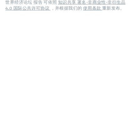
世界经济论坛 报告 可依照
知识共享 署名-非商业性-非衍生品
4.0 国际公共许可协议
，并根据我们的
使用条款
重新发布。