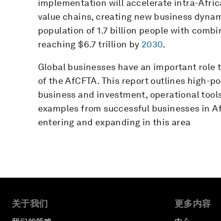
implementation will accelerate intra-Afric
value chains, creating new business dynami
population of 1.7 billion people with com
reaching $6.7 trillion by
2030
.
Global businesses have an important role 
of the AfCFTA. This report outlines high-pot
business and investment, operational tools 
examples from successful businesses in Af
entering and expanding in this area
关于我们
更多内容