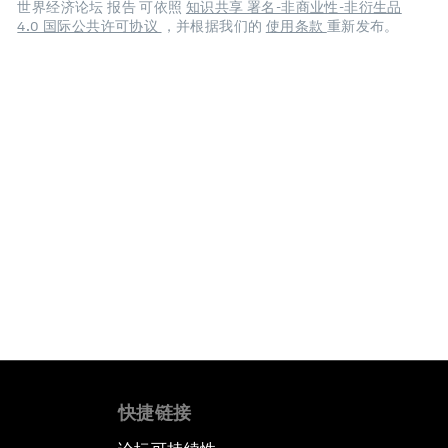
世界经济论坛 报告 可依照
知识共享 署名-非商业性-非衍生品
4.0 国际公共许可协议
，并根据我们的
使用条款
重新发布。
快捷链接