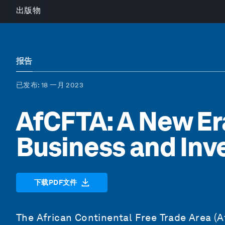
出版物
报告
已发布
: 18 一月 2023
AfCFTA: A New Era
Business and Inv
下载PDF文件
The African Continental Free Trade Area (Af