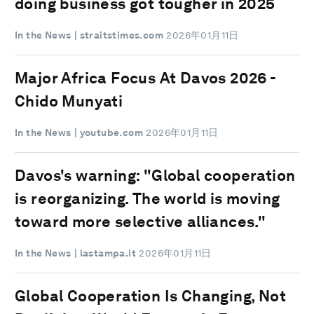
doing business got tougher in 2025
In the News
| straitstimes.com
2026年01月11日
Major Africa Focus At Davos 2026 -
Chido Munyati
In the News
| youtube.com
2026年01月11日
Davos's warning: "Global cooperation
is reorganizing. The world is moving
toward more selective alliances."
In the News
| lastampa.it
2026年01月11日
Global Cooperation Is Changing, Not