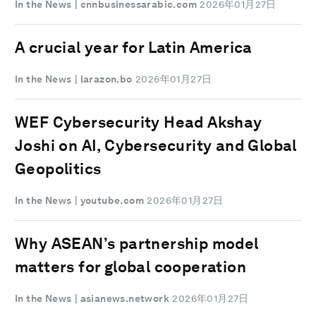
In the News
| cnnbusinessarabic.com
2026年01月27日
A crucial year for Latin America
In the News
| larazon.bo
2026年01月27日
WEF Cybersecurity Head Akshay
Joshi on AI, Cybersecurity and Global
Geopolitics
In the News
| youtube.com
2026年01月27日
Why ASEAN’s partnership model
matters for global cooperation
In the News
| asianews.network
2026年01月27日