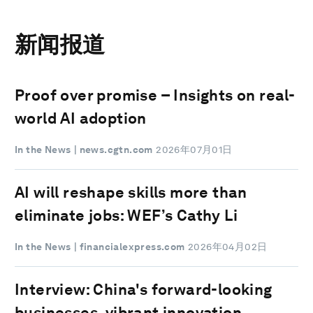
新闻报道
Proof over promise – Insights on real-
world AI adoption
In the News
| news.cgtn.com
2026年07月01日
AI will reshape skills more than
eliminate jobs: WEF’s Cathy Li
In the News
| financialexpress.com
2026年04月02日
Interview: China's forward-looking
businesses, vibrant innovation