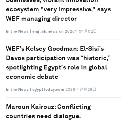
ecosystem "very impressive," says
WEF managing director
In the News
| english.news.cn
2026年04月02日
WEF’s Kelsey Goodman: El-Sisi’s
Davos participation was “historic,”
spotlighting Egypt’s role in global
economic debate
In the News
| egypttoday.com
2026年01月29日
Maroun Kairouz: Conflicting
countries need dialogue.