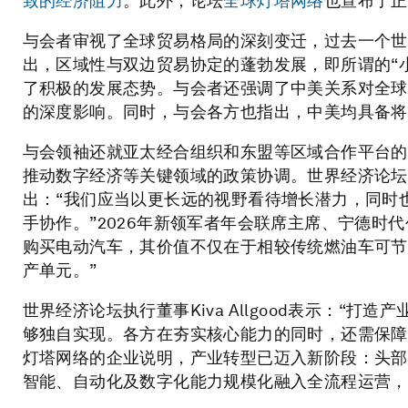
致的经济阻力
。此外，论坛
全球灯塔网络
也宣布了正
与会者审视了全球贸易格局的深刻变迁，过去一个世
出，区域性与双边贸易协定的蓬勃发展，即所谓的“
了积极的发展态势。与会者还强调了中美关系对全球
的深度影响。同时，与会各方也指出，中美均具备将
与会领袖还就亚太经合组织和东盟等区域合作平台的
推动数字经济等关键领域的政策协调。世界经济论坛执行董
出：“我们应当以更长远的视野看待增长潜力，同时
手协作。”2026年新领军者年会联席主席、宁德时
购买电动汽车，其价值不仅在于相较传统燃油车可节
产单元。”
世界经济论坛执行董事Kiva Allgood表示：“
够独自实现。各方在夯实核心能力的同时，还需保障
灯塔网络的企业说明，产业转型已迈入新阶段：头部
智能、自动化及数字化能力规模化融入全流程运营，