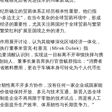
在规模化部署先进技术的16家新成员。
纪所确立的贸易体系正经历根本性重塑。他们指
小多边主义”，在当今复杂的全球贸易环境中，形成
经济的重要性，尤其关注两国对于全球贸易与繁荣
繁荣红利扩展至国境之外的潜力。
作用展开讨论，认为其能够深化区域经济一体化，
事米雷克·杜塞克（Mirek Dušek）指
也要清醒认识到，实现这一目标离不开审慎抉择与携
代创始人、董事长兼首席执行官曾毓群指出：“消费者
省燃料费用，更在于车辆本身可转化为个人代币生
打造产业韧性离不开多方协作，没有任何一家企业或国家能
价值链保持开放、多元与技术互通。新晋入选全球
制造企业不再局限于零散的技术试点，而是将人工
全面提升生产效率、体系韧性与长期竞争力。”