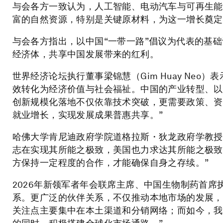
与会各方一致认为，人工智能、电动汽车与可再生能
富的自然资源，特别是关键原材料，为这一增长奠定
与会各方指出，以中国“一带一路”倡议为代表的基
经济体，共享中国发展带来的红利。
世界经济论坛执行董事梁锦慧（Gim Huay Neo
效转化为经济价值与社会福祉。中国的产业转型、以
创新规模化落地不仅依靠技术突破，更需要政策、资
就业增长，实现发展成果普惠共享。”
哈佛大学肯尼迪政府学院道格拉斯・狄龙政府学教授格雷厄
志在实现其所能之极致，美国也力求达其所能之极致
方保持一定程度的合作，才能确保自身之存续。”
2026年新领军者年会联席主席、中国生物制药首席
系。更广泛的伙伴关系，不仅推动本地市场的发展，
关注点主要集中在本土渠道和分销网络；而如今，我