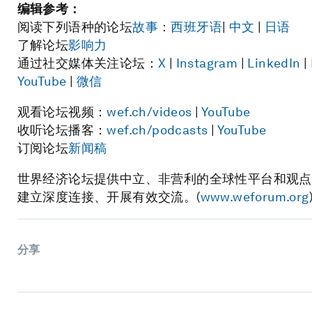
编辑参考：
阅读下列语种的论坛
故事
：
西班牙语
|
中文
|
日语
了解论坛
影响力
通过社交媒体关注论坛：
X
|
Instagram
|
LinkedIn
|
YouTube
|
微信
观看论坛视频：
wef.ch/videos
|
YouTube
收听论坛播客：
wef.ch/podcasts
|
YouTube
订阅论坛
新闻稿
世界经济论坛提供中立、非营利的全球性平台和观点
建立深度连接、开展有效交流。(
www.weforum.org
分享