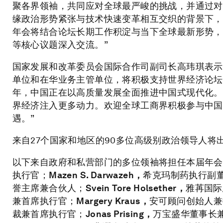
聚各界领袖，共同应对全球最严峻的挑战，并通过对
缘政治形势紧张与技术快速变革相互交织的背景下，
年会将结合论坛长期工作积淀与当下全球最新形势，
等核心议题深入交流。”
国家发展和改革委员会国际合作司副司长高玮琪表示
单位和在华业务主管单位，将积极支持世界经济论坛
年，中国正在以高质量发展全面推进中国式现代化。
界经济注入更多动力。欢迎全球工商界积极参与中国
遇。”
来自27个国家和地区的90多位高级别政治领导人将
以下来自政府和私营部门的多位领袖将担任本届年会
执行官；
Mazen S. Darwazeh，
希克玛制药执行副
誉主席兼合伙人；
Svein Tore Holsether，
雅苒国际
兼首席执行官；
Margery Kraus，
安可顾问创始人兼
裁兼首席执行官；
Jonas Prising，
万宝盛华董事长