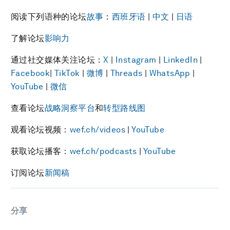
阅读下列语种的论坛
故事
：
西班牙语
|
中文
|
日语
了解论坛
影响力
通过社交媒体关注论坛：
X
|
Instagram
|
LinkedIn
|
Facebook
|
TikTok
|
微博
|
Threads
|
WhatsApp
|
YouTube
|
微信
查看论坛
战略洞察平台
和
转型路线图
观看论坛视频：
wef.ch/videos
|
YouTube
获取论坛播客：
wef.ch/podcasts
|
YouTube
订阅论坛
新闻稿
分享