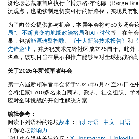
济论坛总裁兼首席执行官博尔格·布伦德（Børge B
流观点，也能够制定切实可行的新路径，实现具有韧
为了向公众提供参与机会，本届年会将对50多场会
局”
、
不断演变的地缘政治格局
和
AI+时代
等。在年
果，包括
能源转型指数
、
《十大新兴技术报告》
和
《
先锋企业
，并庆祝技术先锋社区成立25周年。此外
名单，该项目旨在展示和推广能够应对全球挑战的高
关于
2025年新领军者年会
第十六届新领军者年会将于2025年6月24至26日
会将汇聚1,700多名来自商界、政界、社会组织、
应对全球挑战的开创性解决方案。
编辑参考：
阅读下列语种的论坛
故事
：
西班牙语
|
中文
|
日语
了解论坛
影响力
通过社交媒体关注论坛：
X
|
Instagram
|
LinkedIn
|