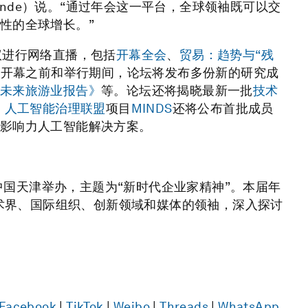
rende）说。“通过年会这一平台，全球领袖既可以交
性的全球增长。”
议进行网络直播，包括
开幕全会
、
贸易：趋势与“残
会开幕之前和举行期间，论坛将发布多份新的研究成
未来旅游业报告》
等。论坛还将揭晓最新一批
技术
，
人工智能治理联盟
项目
MINDS
还将公布首批成员
影响力人工智能解决方案。
在中国天津举办，主题为“新时代企业家精神”。本届年
学术界、国际组织、创新领域和媒体的领袖，深入探讨
Facebook
|
TikTok
|
Weibo
|
Threads
|
WhatsApp