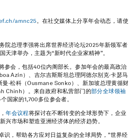
ef.ch/amnc25
。在社交媒体上分享年会动态，请使
务院总理李强将出席世界经济论坛2025年新领军者
中国天津举办，主题为“新时代企业家精神”。
人将参会，包括40位内阁部长。参加年会的最高政治
oboa Azín）、吉尔吉斯斯坦总理阿德尔别克·卡瑟马
奥斯曼·松科（Ousmane Sonko）、新加坡总理黄循财
inh Chinh）。来自政府和私营部门的
部分全球领袖
国家的1,700多位参会者。
，
年会议程
将探讨在不断转变的全球形势下，企业
新兴市场和塑造亚洲经济体的经济趋势。
见卓识，帮助各方应对日益复杂的全球局势，”世界经