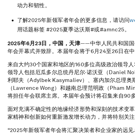
动力和韧性。
了解2025年新领军者年会的更多信息，请访问
w
用话题标签 #2025夏季达沃斯#或#amnc25。
2025年6月23日，中国，天津
——中华人民共和国国
年会开幕式并致辞。本届年会将于6月24至26日在
来自大约30个国家和地区的160多位高级政治领导
领导人包括厄瓜多尔总统丹尼尔·诺沃亚（Daniel N
利耶夫（Adylbek Kasymaliev）、塞内加尔总理
（Lawrence Wong）和越南总理范明政（Pham M
将担任年会联席主席。本届年会预计将召集来自90多个
面对充满不确定性的地缘经济形势和深刻的技术变革
家精神和创新如何重新激发增长动力，并将特别关注
“2025年新领军者年会将汇聚决策者和企业家的远