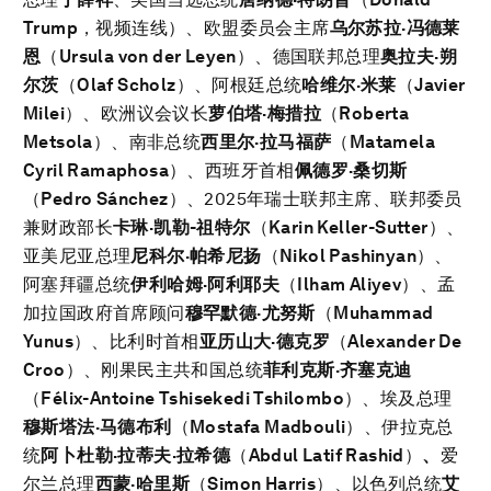
Trump
，视频连线）、欧盟委员会主席
乌尔苏拉·冯德莱
恩
（
Ursula von der Leyen
）、德国联邦总理
奥拉夫·朔
尔茨
（
Olaf Scholz
）、阿根廷总统
哈维尔·米莱
（
Javier
Milei
）、欧洲议会议长
萝伯塔·梅措拉
（
Roberta
Metsola
）、南非总统
西里尔·拉马福萨
（
Matamela
Cyril Ramaphosa
）、西班牙首相
佩德罗·桑切斯
（
Pedro
Sánchez
）、2025年瑞士联邦主席、联邦委员
兼财政部长
卡琳·凯勒-祖特尔
（
Karin Keller-Sutter
）、
亚美尼亚总理
尼科尔·帕希尼扬
（
Nikol Pashinyan
）、
阿塞拜疆总统
伊利哈姆·阿利耶夫
（
Ilham
Aliyev
）、孟
加拉国政府首席顾问
穆罕默德·尤努斯
（
Muhammad
Yunus
）、比利时首相
亚历山大·德克罗
（
Alexander
De
Croo
）、刚果民主共和国总统
菲利克斯·齐塞克迪
（
Félix-Antoine Tshisekedi Tshilombo
）、埃及总理
穆斯塔法·马德布利
（
Mostafa Madbouli
）、伊拉克总
统
阿卜杜勒·拉蒂夫·拉希德
（
Abdul Latif Rashid
）
、
爱
尔兰总理
西蒙·哈里斯
（
Simon Harris
）、以色列总统
艾