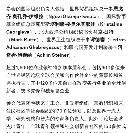
参会的国际组织负责人包括：世界贸易组织总干事
恩戈
齐·奥孔乔-伊维拉
（
Ngozi
Okonjo-Iweala
）、国际货币
基金组织总裁
克里斯塔利娜·格奥尔基耶娃
（
Kristalina
Georgieva
）
、
北大西洋公约组织秘书长
马克·吕特
（
Mark Rutte
）、世界卫生组织总干事
谭德塞
（
Tedros
Adhanom Ghebreyesus
）和联合国开发计划署署长
阿
奇姆·施泰纳
（
Achim Steiner
）。
超过1,600位商业领袖将参加本届年会，包括900多位来
自世界经济论坛全球会员和合作伙伴企业的董事长和首
席执行官，其中120多位来自正在改变各行各业的全球创
新者、技术先锋和独角兽企业。
参会代表还包括来自工会、非政府组织、宗教组织和原
住民社区等社会组织的170多位领袖，以及世界一流大
学、研究机构和智库的专家和负责人。此外，论坛全球
杰出青年、全球青年领袖和社会创新者社区的160多位成