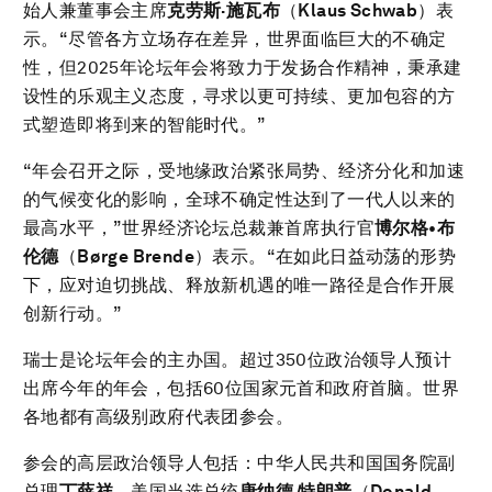
始人兼董事会主席
克劳斯·施瓦布
（
Klaus Schwab
）表
示。“尽管各方立场存在差异，世界面临巨大的不确定
性，但2025年论坛年会将致力于发扬合作精神，秉承建
设性的乐观主义态度，寻求以更可持续、更加包容的方
式塑造即将到来的智能时代。”
“年会召开之际，受地缘政治紧张局势、经济分化和加速
的气候变化的影响，全球不确定性达到了一代人以来的
最高水平，”世界经济论坛总裁兼首席执行官
博尔格•布
伦德
（
Børge Brende
）表示。“在如此日益动荡的形势
下，应对迫切挑战、释放新机遇的唯一路径是合作开展
创新行动。”
瑞士是论坛年会的主办国。超过350位政治领导人预计
出席今年的年会，包括60位国家元首和政府首脑。世界
各地都有高级别政府代表团参会。
参会的高层政治领导人包括：中华人民共和国国务院副
总理
丁薛祥
、美国当选总统
唐纳德·特朗普
（
Donald