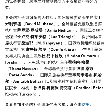
员也将参会，展示应对全球挑战的本地创新和解决方
案。
参会的社会组织负责人包括：国际救援委员会主席
大卫·
米利班德
（
David Miliband
）、全球疫苗免疫联盟首席
执行官
萨尼亚·尼斯塔
（
Sania Nishtar
）
、
国际工会联合
会秘书长
卢克·特莱安格
（
Luc Triangle
）、保护国际首
席执行官
桑迦耶
（
M. Sanjayan
）、国际危机组织总裁兼
首席执行官
康福特·埃罗
（
Comfort Ero
）、乍得土著妇
女与人民协会主席
欣杜·易卜拉欣
（
Hindou Oumarou
Ibrahim
）、人权观察组织执行主任
蒂拉纳·哈桑
（
Tirana Hassan
）、全球基金执行董事
彼得·桑兹
（
Peter Sands
）、国际乐施会执行董事
阿米塔布·贝哈
尔
（
Amitabh Behar
）以及宗座科学院和宗座社会科学
院院长、枢机主教
彼得·科德沃·特克森
（
Cardinal Peter
Kodwo Turkson
）
。
查看参加年会的社会组织代表名单，请点击
这里
。