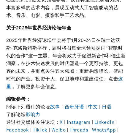
丰富多样的艺术内容，展现互动式人工智能驱动的艺
术、音乐、电影、摄影和手工艺术品。
关于
2025
年世界经济论坛年会
2025年世界经济论坛年会将于1月20-24日在瑞士达沃
斯-克洛斯特斯举行，届时将召集全球领袖探讨“智能时
代的合作”这一主题。年会将致力于促进新合作和催生新
洞察，在技术快速发展的时代塑造一个更可持续、更包
容的未来，并重点关注五大领域：重新构想增长、智能
时代的产业、投资于人、保卫地球和重建信任。点击
这
里
，了解更多年会信息。
编辑参考：
阅读下列语种的论坛
故事
：
西班牙语
|
中文
|
日语
了解论坛
影响力
通过社交媒体关注论坛：
X
|
Instagram
|
LinkedIn
|
Facebook
|
TikTok
|
Weibo
|
Threads
|
WhatsApp
|