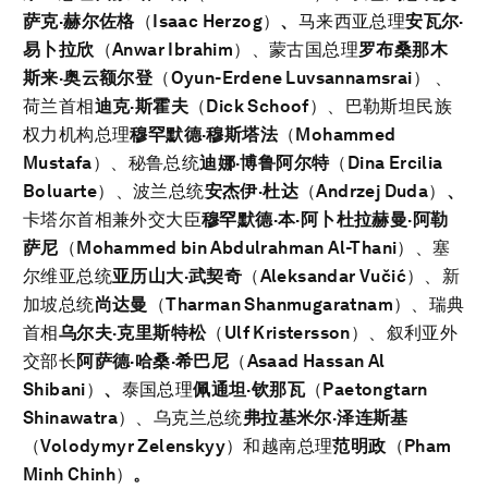
萨克·赫尔佐格
（
Isaac Herzog
）
、
马来西亚总理
安瓦尔·
易卜拉欣
（
Anwar Ibrahim
）、蒙古国总理
罗布桑那木
斯来·奥云额尔登
（
Oyun-Erdene Luvsannamsrai
） 、
荷兰首相
迪克·斯霍夫
（
Dick Schoof
）、巴勒斯坦民族
权力机构总理
穆罕默德·穆斯塔法
（
Mohammed
Mustafa
）、秘鲁总统
迪娜·博鲁阿尔特
（
Dina Ercilia
Boluarte
）、波兰总统
安杰伊·杜达
（
Andrzej Duda
）
、
卡塔尔首相兼外交大臣
穆罕默德·本·阿卜杜拉赫曼·阿勒
萨尼
（
Mohammed bin Abdulrahman Al-Thani
）、塞
尔维亚总统
亚历山大·武契奇
（
Aleksandar Vu
č
i
ć
）、新
加坡总统
尚达曼
（
Tharman Shanmugaratnam
）、瑞典
首相
乌尔夫·克里斯特松
（
Ulf Kristersson
）、叙利亚外
交部长
阿萨德·哈桑·希巴尼
（
Asaad Hassan Al
Shibani
）
、
泰国总理
佩通坦·钦那瓦
（
Paetongtarn
Shinawatra
）、乌克兰总统
弗拉基米尔·泽连斯基
（
Volodymyr Zelenskyy
）和越南总理
范明政
（
Pham
Minh Chinh
）
。