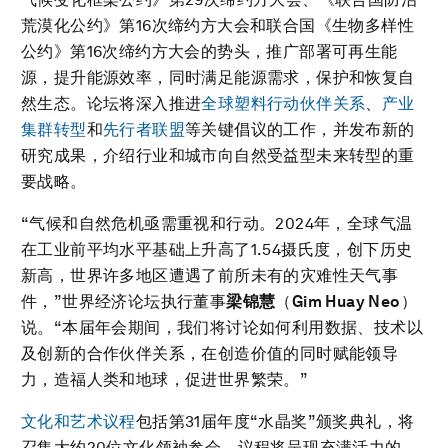
荒漠化公约》第16次缔约方大会和联合国《生物多样性
公约》第16次缔约方大会的势头，推广部署可再生能
源，提升能源效率，同时满足能源需求，保护和恢复自
然生态。论坛将深入推进
全球塑料行动伙伴关系
、
产业
集群转型
和
先行者联盟
等关键倡议的工作，并发布新的
研究成果，介绍行业和城市向自然受益型未来转型的重
要战略。
“气候和自然危机亟需重视和行动。2024年，全球气温
在工业前平均水平基础上升高了1.54摄氏度，创下历史
新高，世界许多地区遭遇了前所未有的灾难性天气事
件，”世界经济论坛执行董事
梁锦慧
（
Gim Huay Neo
）
说。“本届年会期间，我们将讨论如何利用数据、技术以
及创新的合作伙伴关系，在创造价值的同时赋能领导
力，造福人类和地球，促进世界繁荣。”
文化和艺术议程
包括第31届年度“水晶奖”颁奖典礼，将
召集大约20位文化领袖参会。议程将呈现充满活力的、