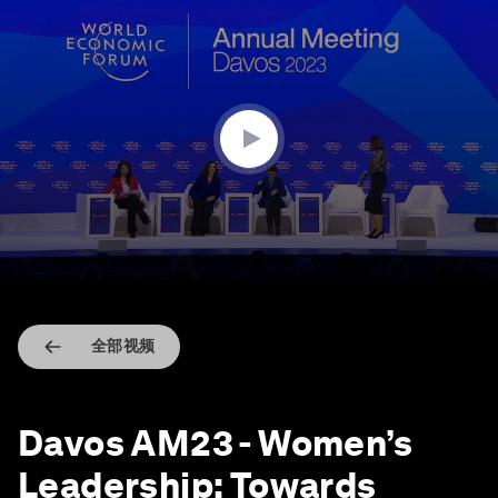
0
seconds
of
39
minutes,
34
seconds
全部视频
Davos AM23 - Women’s
Leadership: Towards