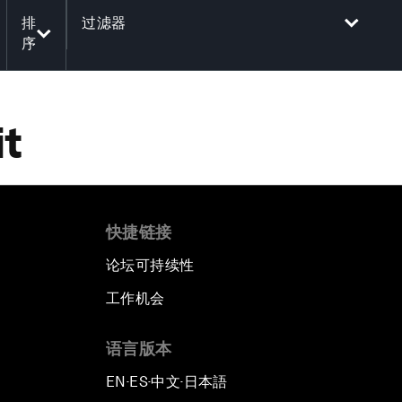
排
过滤器
序
t
快捷链接
论坛可持续性
工作机会
语言版本
EN
ES
中文
日本語
▪
▪
▪